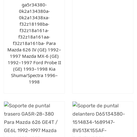
ga5r34380-
0k2a134380a-
0k2a13438xa-
f32z18198ba-
f32z18a161a-
f32z18a161aa-
f32z18a161ba- Para
Mazda 626 IV (GE) 1992–
1997 Mazda MX-6 (GE)
1992–1997 Ford Probe II
(GE) 1993–1998 Kia
Shuma/Spectra 1996–
1998