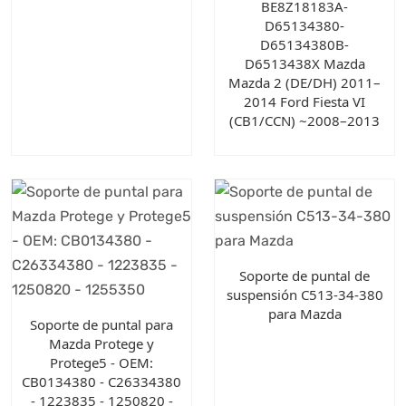
BE8Z18183A-
D65134380-
D65134380B-
D6513438X Mazda
Mazda 2 (DE/DH) 2011–
2014 Ford Fiesta VI
(CB1/CCN) ~2008–2013
Soporte de puntal de
suspensión C513-34-380
para Mazda
Soporte de puntal para
Mazda Protege y
Protege5 - OEM:
CB0134380 - C26334380
- 1223835 - 1250820 -