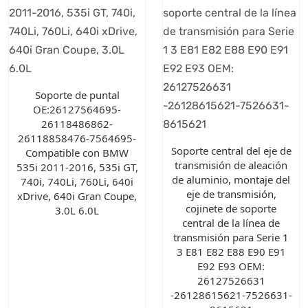
Soporte de puntal
OE:26127564695-
26118486862-
26118858476-7564695-
Soporte central del eje de
Compatible con BMW
transmisión de aleación
535i 2011-2016, 535i GT,
de aluminio, montaje del
740i, 740Li, 760Li, 640i
eje de transmisión,
xDrive, 640i Gran Coupe,
cojinete de soporte
3.0L 6.0L
central de la línea de
transmisión para Serie 1
3 E81 E82 E88 E90 E91
E92 E93 OEM:
26127526631
-26128615621-7526631-