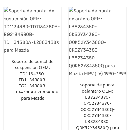
Soporte de puntal de
suspensión OEM:
TD1134380-
TD1134380B-
Soporte de puntal
EG2134380B-
delantero OEM:
TD1134380A-L2083438X
LB8234380-
para Mazda
0K52Y34380-
Q0K52Y34380Q-
0K52Y34380-
LB8234380-
Q0K52Y34380Q para