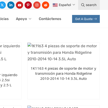
Español
search
icias
Apoyo
Contáctenos
Get A Quote
1K1163 4 piezas de soporte de motor y
transmisión para Honda Ridgeline
 izquierdo
2010-2014 10-14 3.5L Auto
 2.5si
 y 2.5 L