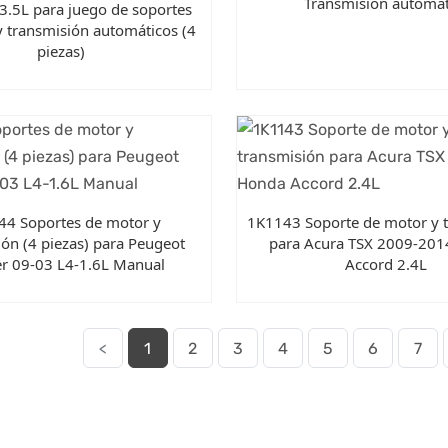
Transmisión automát
 3.5L para juego de soportes
 transmisión automáticos (4
piezas)
44 Soportes de motor y
1K1143 Soporte de motor y 
ión (4 piezas) para Peugeot
para Acura TSX 2009-20
er 09-03 L4-1.6L Manual
Accord 2.4L
<
1
2
3
4
5
6
7