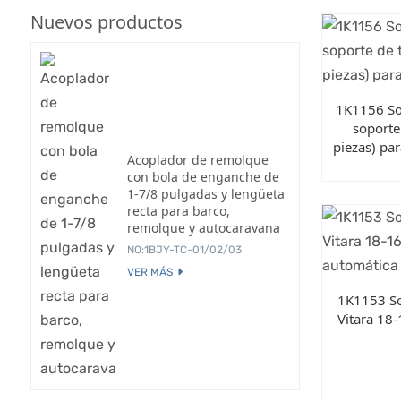
Nuevos productos
1K1156 So
soporte
piezas) pa
Acoplador de remolque
con bola de enganche de
1-7/8 pulgadas y lengüeta
recta para barco,
remolque y autocaravana
NO:1BJY-TC-01/02/03
VER MÁS
1K1153 So
Vitara 18-