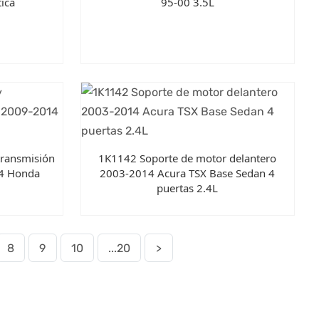
ica
95-00 3.5L
transmisión
1K1142 Soporte de motor delantero
14 Honda
2003-2014 Acura TSX Base Sedan 4
puertas 2.4L
8
9
10
...20
>