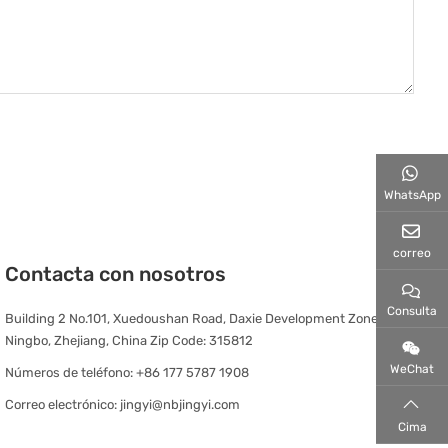
WhatsApp
correo
Contacta con nosotros
Consulta
Building 2 No.101, Xuedoushan Road, Daxie Development Zone,
Ningbo, Zhejiang, China Zip Code: 315812
WeChat
Números de teléfono:
+86 177 5787 1908
Correo electrónico:
jingyi@nbjingyi.com
Cima