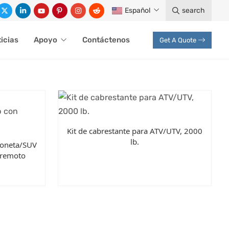
Español
search
icias
Apoyo
Contáctenos
Get A Quote
Kit de cabrestante para ATV/UTV, 2000
lb.
mioneta/SUV
 remoto