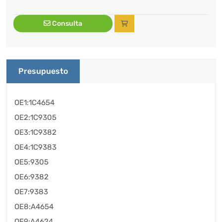
Consulta
Presupuesto
OE1:1C4654
OE2:1C9305
OE3:1C9382
OE4:1C9383
OE5:9305
OE6:9382
OE7:9383
OE8:A4654
OE9:A4624