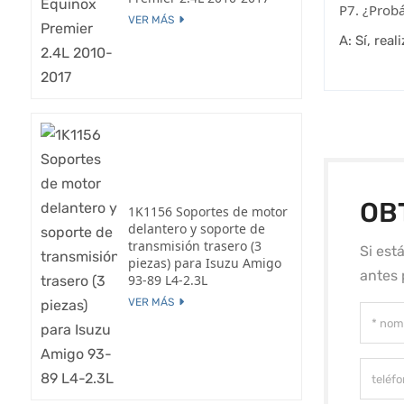
P7. ¿Probá
VER MÁS
A: Sí, rea
OB
1K1156 Soportes de motor
delantero y soporte de
transmisión trasero (3
Si est
piezas) para Isuzu Amigo
antes 
93-89 L4-2.3L
VER MÁS