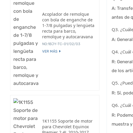
A: Transf
Acoplador de remolque
antes de q
con bola de enganche de
1-7/8 pulgadas y lengüeta
Q3. ¿Cuále
recta para barco,
remolque y autocaravana
A: Genera
NO:1BJY-TC-01/02/03
Q4. ¿Cuál 
VER MÁS
R: General
de los art
Q5. ¿Pued
R: Sí, po
Q6. ¿Cuál 
R: Podemos
1K1155 Soporte de motor
muestra y 
para Chevrolet Equinox
Premier 2.4L 2010-2017