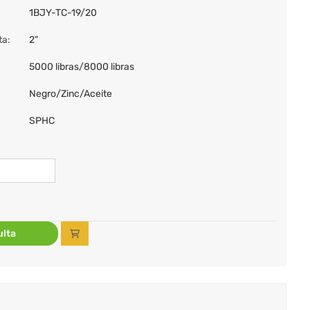
1BJY-TC-19/20
ta:
2"
5000 libras/8000 libras
Negro/Zinc/Aceite
SPHC
lta