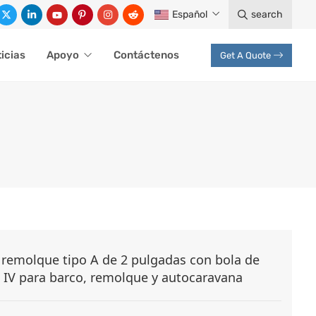
Español
search
icias
Apoyo
Contáctenos
Get A Quote
QUE
 remolque tipo A de 2 pulgadas con bola de
 IV para barco, remolque y autocaravana
lque