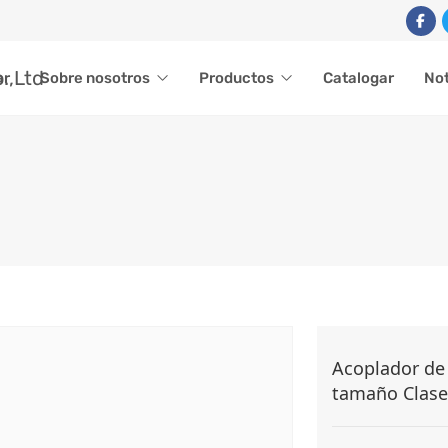
ar
Sobre nosotros
Productos
Catalogar
Not
PLAMIENTO DE REMOL
Acoplador de
tamaño Clase
Productos
Accesorios para remolques
Acoplamiento de remo