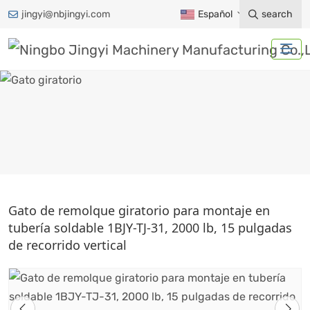
jingyi@nbjingyi.com
Español
search
GATO GIRATORIO
Gato de remolque giratorio para montaje en
tubería soldable 1BJY-TJ-31, 2000 lb, 15 pulgadas
Hogar
Productos
Accesorios para remolques
de recorrido vertical
Gato de remolque
Gato giratorio