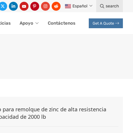
Español
search
icias
Apoyo
Contáctenos
Get A Quote
o para remolque de zinc de alta resistencia
apacidad de 2000 lb
giratorio