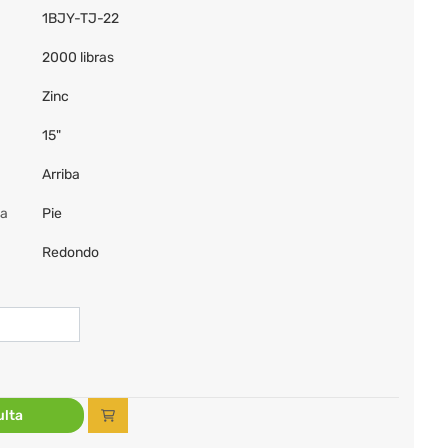
1BJY-TJ-22
2000 libras
Zinc
15"
Arriba
da
Pie
Redondo
lta