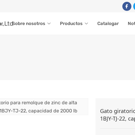
ar
Sobre nosotros
Productos
Catalogar
Not
GATO GIRATORIO
Gato giratori
1BJY-TJ-22, c
roductos
Accesorios para remolques
Gato de remolque
Gato 