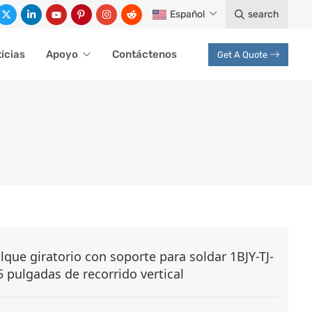
Español
search
icias
Apoyo
Contáctenos
Get A Quote
que giratorio con soporte para soldar 1BJY-TJ-
5 pulgadas de recorrido vertical
giratorio