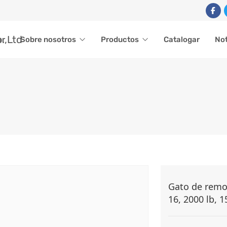
ar
Sobre nosotros
Productos
Catalogar
Not
GATO GIRATORIO
Gato de remol
16, 2000 lb, 1
roductos
Accesorios para remolques
Gato de remolque
Gato 