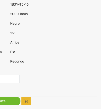
1BJY-TJ-16
2000 libras
Negro
15"
Arriba
da
Pie
Redondo
lta