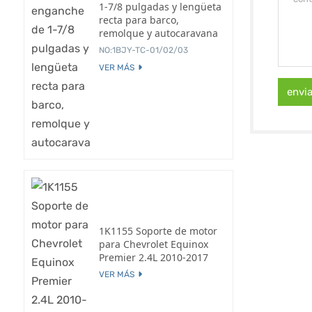
1-7/8 pulgadas y lengüeta
recta para barco,
remolque y autocaravana
NO:1BJY-TC-01/02/03
VER MÁS
envi
1K1155 Soporte de motor
para Chevrolet Equinox
Premier 2.4L 2010-2017
VER MÁS