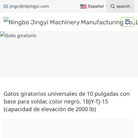
jingyi@nbjingyi.com
Español
search
GATO GIRATORIO
Gatos giratorios universales de 10 pulgadas con
base para soldar, color negro, 1BJY-TJ-15
Hogar
Productos
Accesorios para remolques
(capacidad de elevación de 2000 lb)
Gato de remolque
Gato giratorio