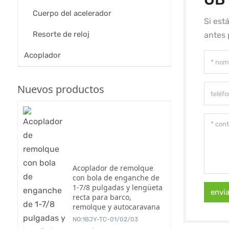
Cuerpo del acelerador
Si est
Resorte de reloj
antes 
Acoplador
Nuevos productos
Acoplador de remolque
con bola de enganche de
1-7/8 pulgadas y lengüeta
envi
recta para barco,
remolque y autocaravana
NO:1BJY-TC-01/02/03