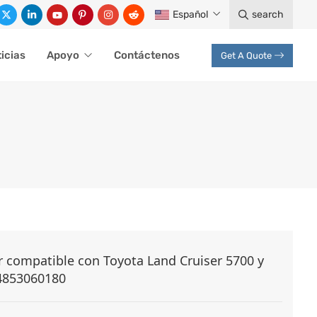
Español
search
icias
Apoyo
Contáctenos
Get A Quote
 compatible con Toyota Land Cruiser 5700 y
4853060180