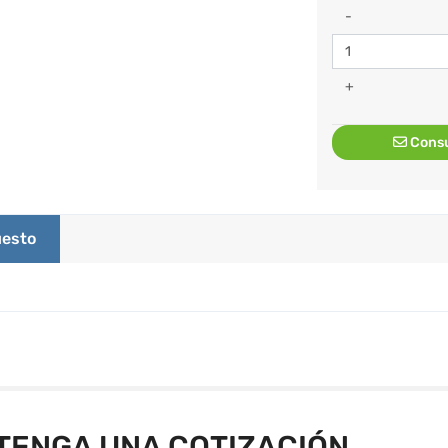
-
+
Consu
esto
TENGA UNA COTIZACIÓN