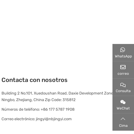
WhatsApp
correo
Contacta con nosotros
Consulta
Building 2 No.101, Xuedoushan Road, Daxie Development Zone,
Ningbo, Zhejiang, China Zip Code: 315812
WeChat
Números de teléfono:
+86 177 5787 1908
Correo electrónico:
jingyi@nbjingyi.com
Cima