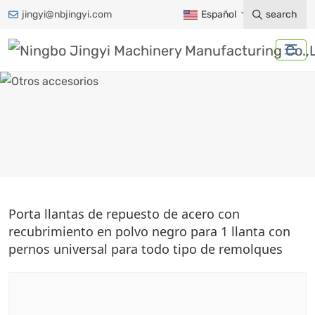
jingyi@nbjingyi.com
Español
search
OTROS ACCESORIOS
Porta llantas de repuesto de acero con
recubrimiento en polvo negro para 1 llanta con
Hogar
Productos
Accesorios para remolques
pernos universal para todo tipo de remolques
Otros accesorios