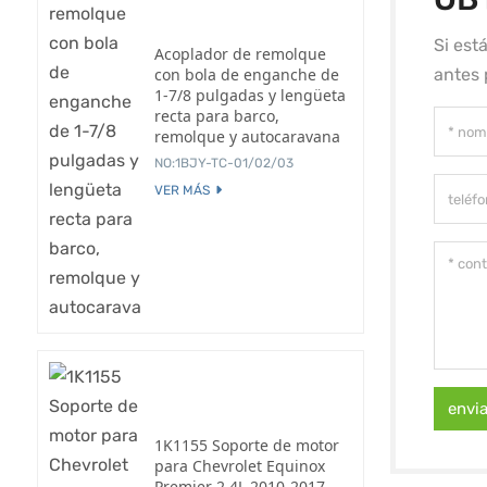
Si est
Acoplador de remolque
con bola de enganche de
antes 
1-7/8 pulgadas y lengüeta
recta para barco,
remolque y autocaravana
NO:1BJY-TC-01/02/03
VER MÁS
envi
1K1155 Soporte de motor
para Chevrolet Equinox
Premier 2.4L 2010-2017