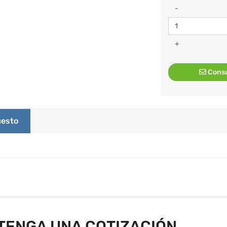
-
+
Consu
esto
TENGA UNA COTIZACIÓN