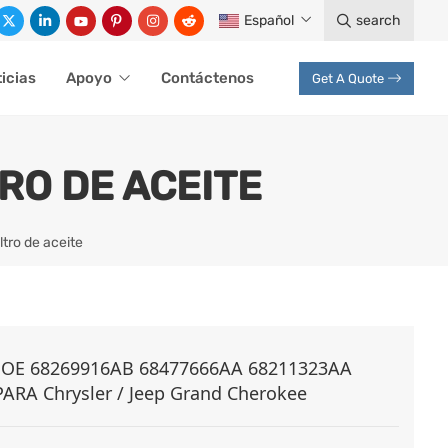
Español
search
icias
Apoyo
Contáctenos
Get A Quote
RO DE ACEITE
ltro de aceite
 OE 68269916AB 68477666AA 68211323AA
ARA Chrysler / Jeep Grand Cherokee