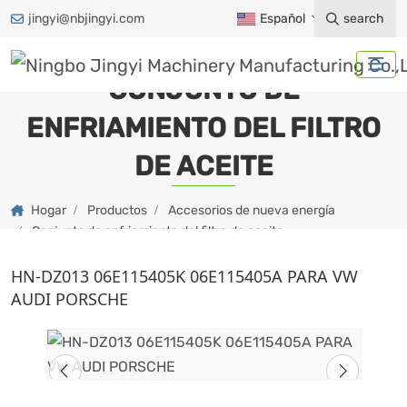
jingyi@nbjingyi.com
Español
search
CONJUNTO DE
ENFRIAMIENTO DEL FILTRO
DE ACEITE
Hogar
Productos
Accesorios de nueva energía
Conjunto de enfriamiento del filtro de aceite
HN-DZ013 06E115405K 06E115405A PARA VW
AUDI PORSCHE