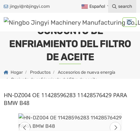
jingyi@nbjingyi.com
Español
search
CONJUNTO DE
ENFRIAMIENTO DEL FILTRO
DE ACEITE
Hogar
Productos
Accesorios de nueva energía
Conjunto de enfriamiento del filtro de aceite
HN-DZ004 OE 11428596283 11428576429 PARA
BMW B48