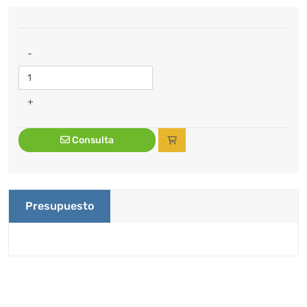
-
+
Consulta
Presupuesto