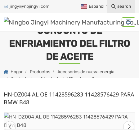
jingyi@nbjingyi.com
Español
search
CONJUNTO DE
ENFRIAMIENTO DEL FILTRO
DE ACEITE
Hogar
Productos
Accesorios de nueva energía
Conjunto de enfriamiento del filtro de aceite
HN-DZ004 AL OE 11428596283 11428576429 PARA
BMW B48