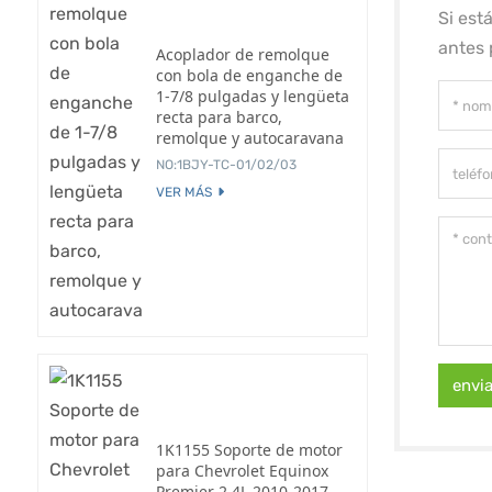
Si est
antes 
Acoplador de remolque
con bola de enganche de
1-7/8 pulgadas y lengüeta
recta para barco,
remolque y autocaravana
NO:1BJY-TC-01/02/03
VER MÁS
envi
1K1155 Soporte de motor
para Chevrolet Equinox
Premier 2.4L 2010-2017