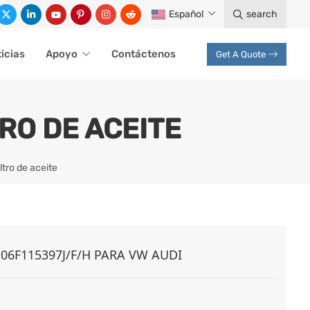
Español
search
icias
Apoyo
Contáctenos
Get A Quote
RO DE ACEITE
ltro de aceite
 06F115397J/F/H PARA VW AUDI