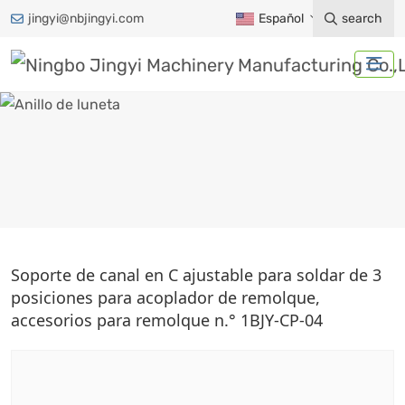
jingyi@nbjingyi.com
Español
search
ANILLO DE LUNETA
Soporte de canal en C ajustable para soldar de 3
posiciones para acoplador de remolque,
Hogar
Productos
Accesorios para remolques
accesorios para remolque n.° 1BJY-CP-04
Acoplamiento de remolque
Anillo de luneta