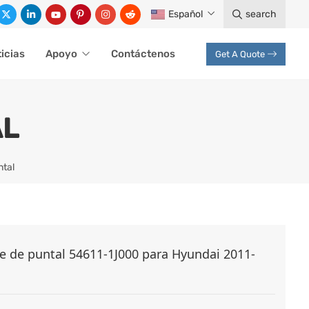
Español
search
icias
Apoyo
Contáctenos
Get A Quote
AL
ntal
e de puntal 54611-1J000 para Hyundai 2011-