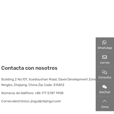
WhatsApp
correo
Contacta con nosotros
Consulta
Building 2 No.101, Xuedoushan Road, Daxie Development Zone,
Ningbo, Zhejiang, China Zip Code: 315812
WeChat
Números de teléfono:
+86 177 5787 1908
Correo electrónico:
jingyi@nbjingyi.com
Cima