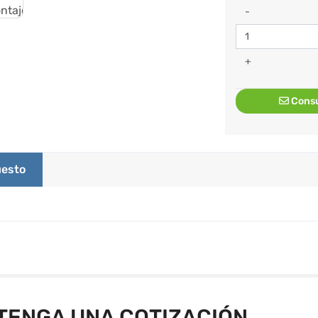
-
+
Consu
esto
TENGA UNA COTIZACIÓN