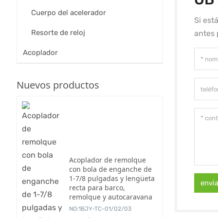
Cuerpo del acelerador
Si est
Resorte de reloj
antes 
Acoplador
Nuevos productos
Acoplador de remolque
con bola de enganche de
1-7/8 pulgadas y lengüeta
envi
recta para barco,
remolque y autocaravana
NO:1BJY-TC-01/02/03