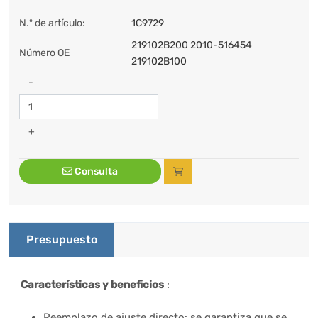
N.º de artículo:
1C9729
219102B200 2010-516454
Número OE
219102B100
-
+
Consulta
Presupuesto
Características y beneficios
:
Reemplazo de ajuste directo: se garantiza que se