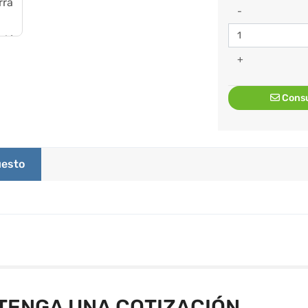
-
+
Consu
esto
TENGA UNA COTIZACIÓN