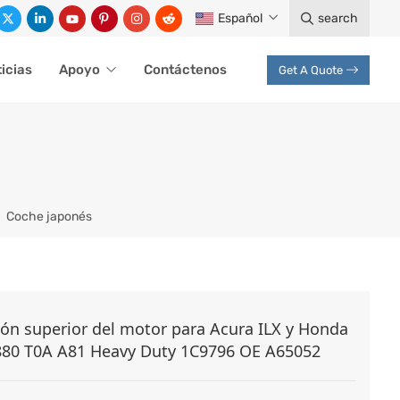
Español
search
icias
Apoyo
Contáctenos
Get A Quote
Coche japonés
ión superior del motor para Acura ILX y Honda
80 T0A A81 Heavy Duty 1C9796 OE A65052