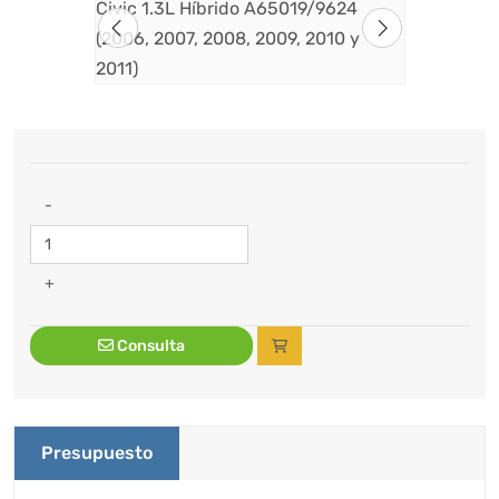
-
+
Consulta
Presupuesto