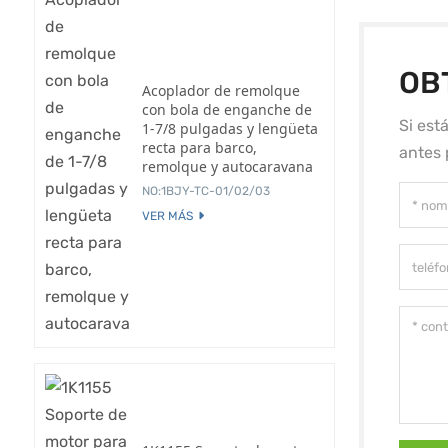
OB
Acoplador de remolque
con bola de enganche de
Si est
1-7/8 pulgadas y lengüeta
recta para barco,
antes 
remolque y autocaravana
NO:1BJY-TC-01/02/03
VER MÁS