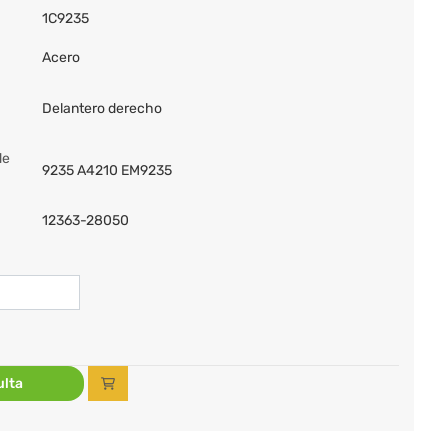
1C9235
Acero
Delantero derecho
de
9235 A4210 EM9235
12363-28050
lta