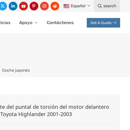
Español
search
icias
Apoyo
Contáctenos
Get A Quote
Coche japonés
e del puntal de torsión del motor delantero
 Toyota Highlander 2001-2003