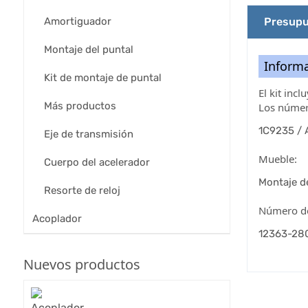
Amortiguador
Presupu
Montaje del puntal
Informa
Kit de montaje de puntal
El kit inc
Más productos
Los número
1C9235 / 
Eje de transmisión
Mueble:
Cuerpo del acelerador
Montaje d
Resorte de reloj
Número de
Acoplador
12363-28
Nuevos productos