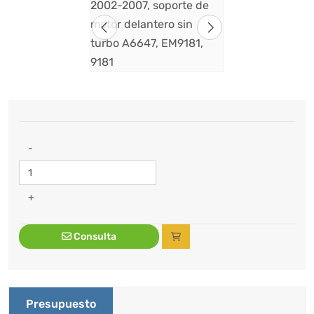
-
+
Consulta
Presupuesto