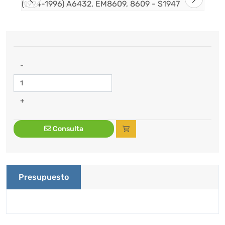
-
+
Consulta
Presupuesto