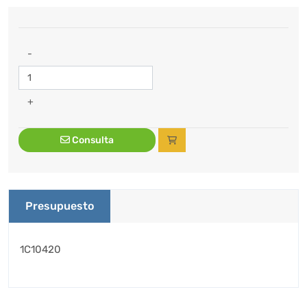
-
+
Consulta
Presupuesto
1C10420