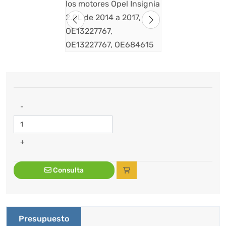
-
+
Consulta
Presupuesto