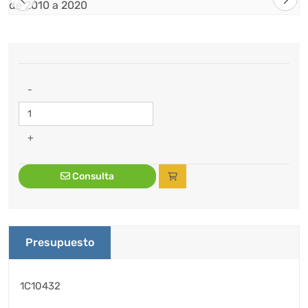
-
+
Consulta
Presupuesto
1C10432