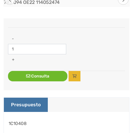
-
+
Consulta
Presupuesto
1C10408