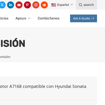
Español
search
icias
Apoyo
Contáctenos
Get A Quote
ISIÓN
smisión
otor A7168 compatible con Hyundai Sonata