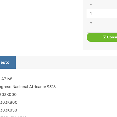
-
+
Consu
esto
 A7168
ngreso Nacional Africano: 9318
9303K000
9303K800
9303K050