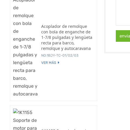
Acoplador de remolque
con bola de enganche de
envi
1-7/8 pulgadas y lengüeta
recta para barco,
remolque y autocaravana
NO:1BJY-TC-01/02/03
VER MÁS