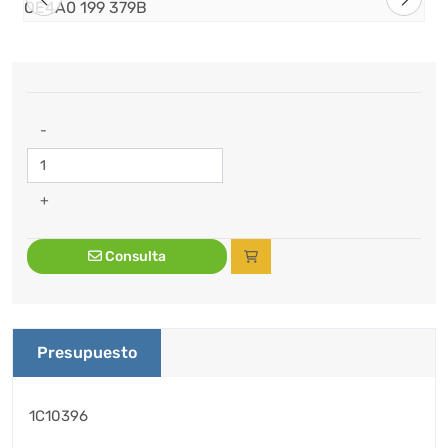
-
+
Consulta
Presupuesto
1C10396