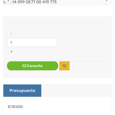
-
+
Consulta
Presupuesto
1C10430