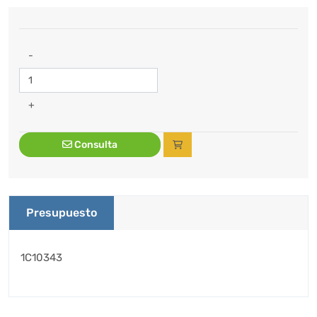
-
+
Consulta
Presupuesto
1C10343