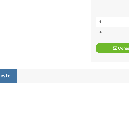
-
+
Consu
esto