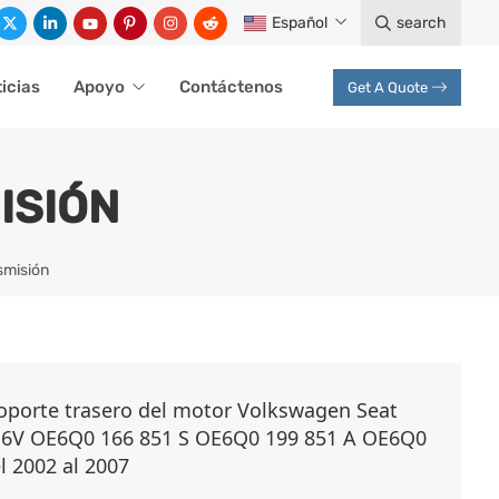
Español
search
icias
Apoyo
Contáctenos
Get A Quote
ISIÓN
smisión
soporte trasero del motor Volkswagen Seat
16V OE6Q0 166 851 S OE6Q0 199 851 A OE6Q0
l 2002 al 2007