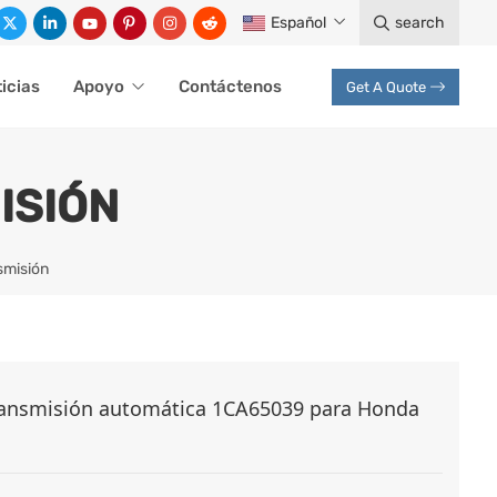
Español
search
icias
Apoyo
Contáctenos
Get A Quote
ISIÓN
smisión
ransmisión automática 1CA65039 para Honda