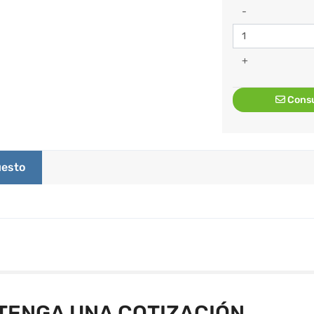
-
+
Consu
esto
TENGA UNA COTIZACIÓN