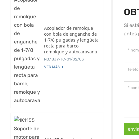
OB
Si est
Acoplador de remolque
antes 
con bola de enganche de
1-7/8 pulgadas y lengüeta
recta para barco,
remolque y autocaravana
NO:1BJY-TC-01/02/03
VER MÁS
envi