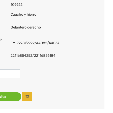
1C9922
Caucho y hierro
Delantero derecho
de
EM-7278/9922/A4082/A4057
22116854252/22116856184
lta