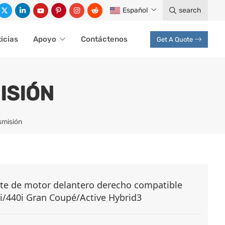
Español
search
icias
Apoyo
Contáctenos
Get A Quote
ISIÓN
smisión
te de motor delantero derecho compatible
/440i Gran Coupé/Active Hybrid3