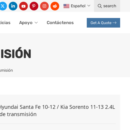
Español
search
icias
Apoyo
Contáctenos
Get A Quote
ISIÓN
smisión
yundai Santa Fe 10-12 / Kia Sorento 11-13 2.4L
 de transmisión