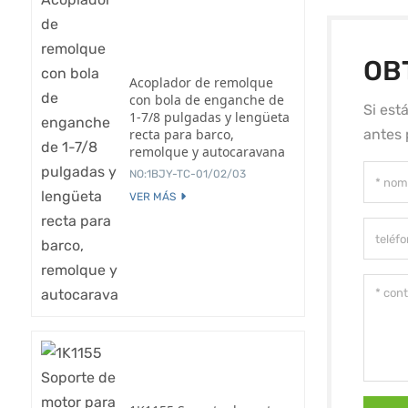
OB
Acoplador de remolque
con bola de enganche de
Si est
1-7/8 pulgadas y lengüeta
recta para barco,
antes 
remolque y autocaravana
NO:1BJY-TC-01/02/03
VER MÁS