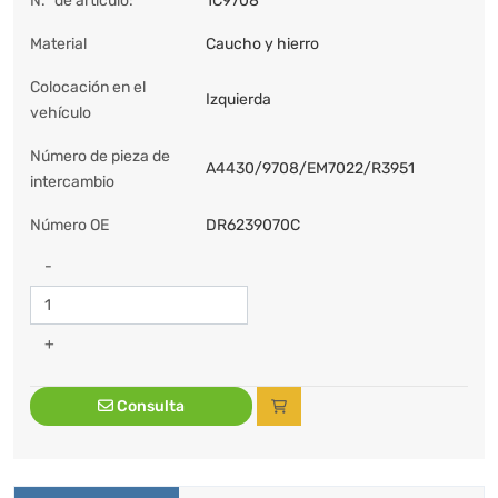
N.º de artículo:
1C9708
Material
Caucho y hierro
Colocación en el
Izquierda
vehículo
Número de pieza de
A4430/9708/EM7022/R3951
intercambio
Número OE
DR6239070C
-
+
Consulta