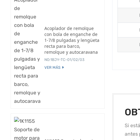
Acoplador de remolque
con bola de enganche de
1-7/8 pulgadas y lengüeta
recta para barco,
remolque y autocaravana
NO:1BJY-TC-01/02/03
VER MÁS
OB
Si est
antes 