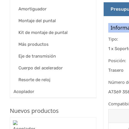
Amortiguador
Presupu
Montaje del puntal
Informa
Kit de montaje de puntal
Tipo:
Más productos
1 x Soport
Eje de transmisión
Posición:
Cuerpo del acelerador
Trasero
Resorte de reloj
Número de
Acoplador
A7369 35
Compatibil
Nuevos productos