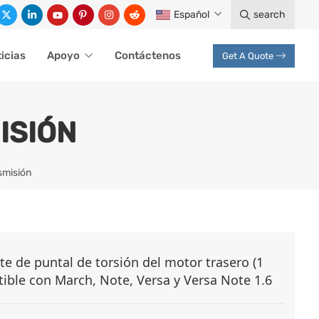
Español
search
icias
Apoyo
Contáctenos
Get A Quote
ISIÓN
smisión
e de puntal de torsión del motor trasero (1
ible con March, Note, Versa y Versa Note 1.6