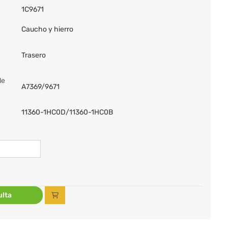
1C9671
Caucho y hierro
Trasero
de
A7369/9671
11360-1HC0D/11360-1HC0B
lta