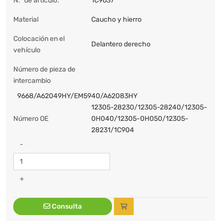
N.º de artículo:
1C9637
Material
Caucho y hierro
Colocación en el
Delantero derecho
vehículo
Número de pieza de
intercambio
9668/A62049HY/EM5940/A62083HY
12305-28230/12305-28240/12305-
Número OE
0H040/12305-0H050/12305-
28231/1C904
-
+
Consulta