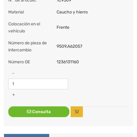
N.º de artículo:
1C9509
Material
Caucho y hierro
Colocación en el
Frente
vehículo
Número de pieza de
9509,A62057
intercambio
Número OE
1236131160
-
+
Consulta