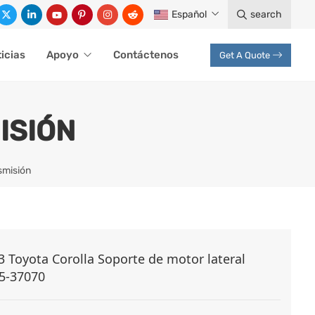
Español
search
icias
Apoyo
Contáctenos
Get A Quote
ISIÓN
smisión
 Toyota Corolla Soporte de motor lateral
5-37070