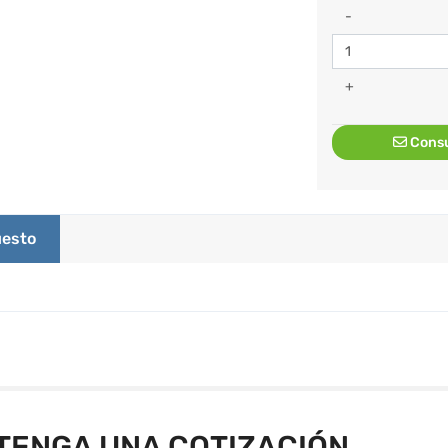
-
+
Consu
esto
TENGA UNA COTIZACIÓN