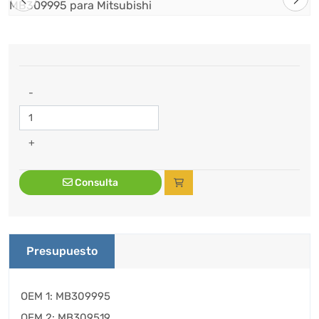
-
+
Consulta
Presupuesto
OEM 1: MB309995
OEM 2: MB309519