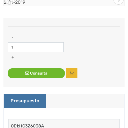
-
+
Consulta
Presupuesto
OE1:HC3Z6038A