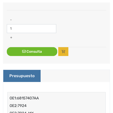
-
+
Consulta
Presupuesto
OE1:68157407AA
OE2:7924