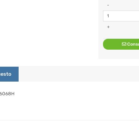
-
+
Consu
esto
Z6068H