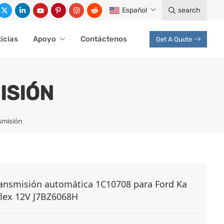
Español
search
icias
Apoyo
Contáctenos
Get A Quote
ISIÓN
smisión
ransmisión automática 1C10708 para Ford Ka
Flex 12V J7BZ6068H