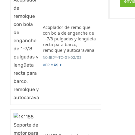
envi
Acoplador de remolque
con bola de enganche de
1-7/8 pulgadas y lengüeta
recta para barco,
remolque y autocaravana
NO:1BJY-TC-01/02/03
VER MÁS