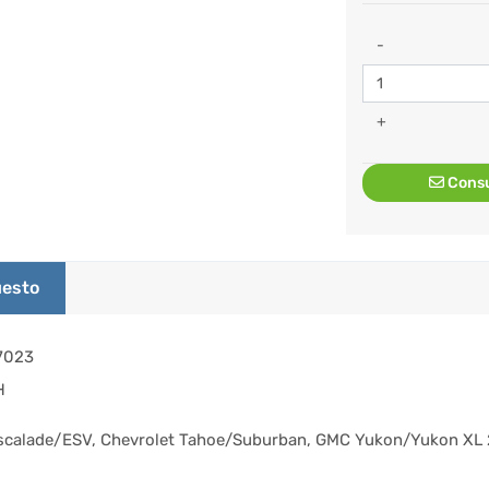
-
+
Consu
esto
7023
H
Escalade/ESV, Chevrolet Tahoe/Suburban, GMC Yukon/Yukon XL