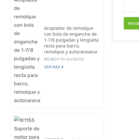
envi
Acoplador de remolque
con bola de enganche de
1-7/8 pulgadas y lengüeta
recta para barco,
remolque y autocaravana
NO:1BJY-TC-01/02/03
VER MÁS