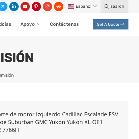
Español
search
icias
Apoyo
Contáctenos
Get A Quote
ISIÓN
smisión
te de motor izquierdo Cadillac Escalade ESV
hoe Suburban GMC Yukon Yukon XL OE1
2 7766H