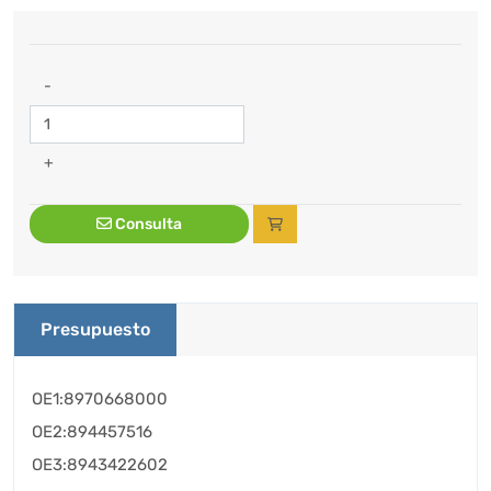
-
+
Consulta
Presupuesto
OE1:8970668000
OE2:894457516
OE3:8943422602