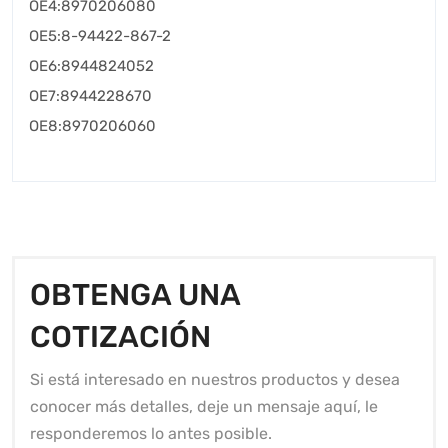
OE4:8970206080
OE5:8-94422-867-2
OE6:8944824052
OE7:8944228670
OE8:8970206060
OBTENGA UNA
COTIZACIÓN
Si está interesado en nuestros productos y desea
conocer más detalles, deje un mensaje aquí, le
responderemos lo antes posible.