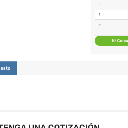
-
+
Consu
esto
TENGA UNA COTIZACIÓN