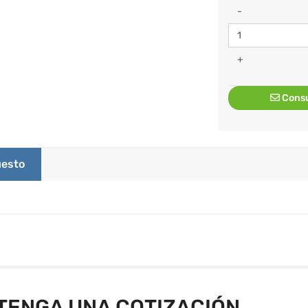
-
+
Consu
esto
TENGA UNA COTIZACIÓN