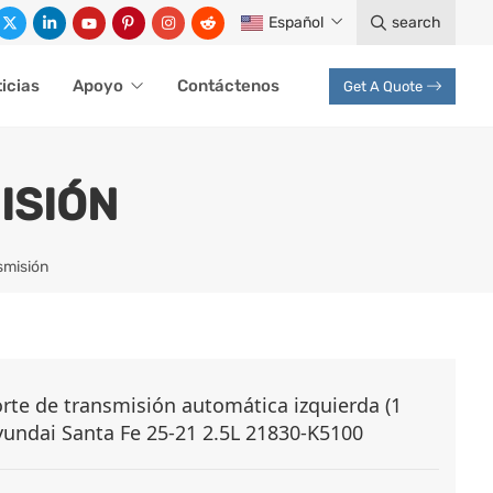
Español
search
icias
Apoyo
Contáctenos
Get A Quote
ISIÓN
smisión
rte de transmisión automática izquierda (1
yundai Santa Fe 25-21 2.5L 21830-K5100