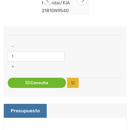
-
+
Consulta
Presupuesto